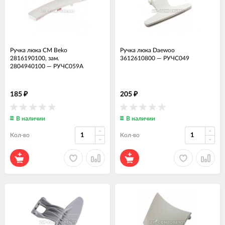
Ручка люка СМ Beko
Ручка люка Daewoo
2816190100, зам.
3612610800
—
РУЧС049
2804940100
—
РУЧС059А
185
205
₽
₽
В наличии
В наличии
Кол-во
Кол-во