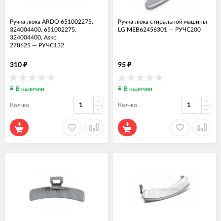
Ручка люка ARDO 651002275,
Ручка люка стиральной машины
324004400, 651002275,
LG MEB62456301
—
РУЧС200
324004400, Asko
278625
—
РУЧС132
310
95
₽
₽
В наличии
В наличии
Кол-во
Кол-во