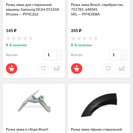
Ручка люка для стиральной
Ручка люка Bosch, серебристая,
машины Samsung DC64-01524A
751783, 648581
Италия
—
РУЧС262
SKL
—
РУЧС008А
145
245
₽
₽
В наличии
В наличии
Кол-во
Кол-во
Ручка люка в сборе Bosch
Ручка люка чёрная стиральной