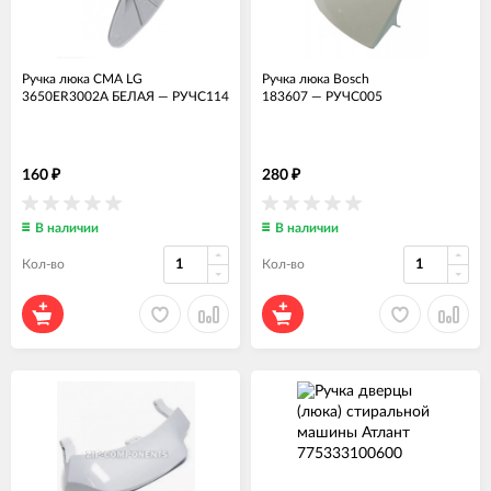
Ручка люка СМА LG
Ручка люка Bosch
3650ER3002A БЕЛАЯ
—
РУЧС114
183607
—
РУЧС005
160
280
₽
₽
В наличии
В наличии
Кол-во
Кол-во