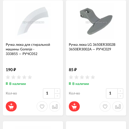
Ручка люка для стиральной
Ручка люка LG 3650ER3002B
машины Gorenje -
3650ER3002A
—
РУЧС029
333855
—
РУЧС052
190
85
₽
₽
В наличии
В наличии
Кол-во
Кол-во