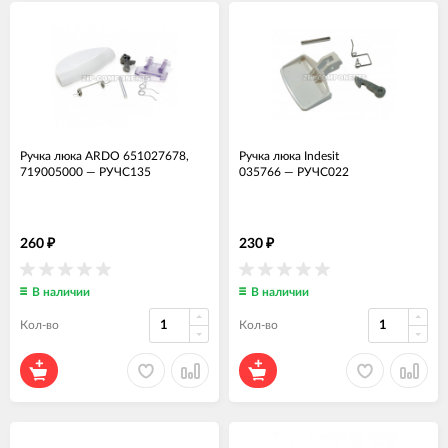
Ручка люка ARDO 651027678,
Ручка люка Indesit
719005000
—
РУЧС135
035766
—
РУЧС022
260
230
₽
₽
В наличии
В наличии
Кол-во
Кол-во