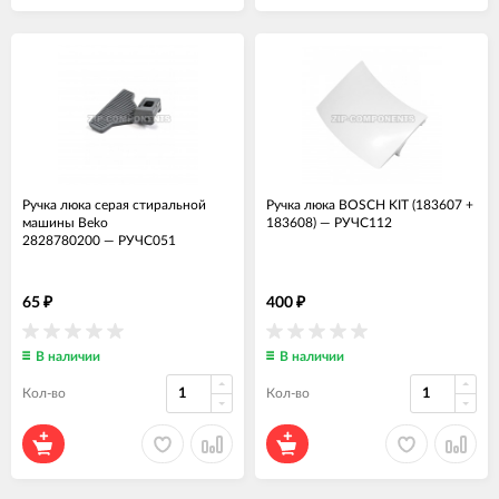
Ручка люка серая стиральной
Ручка люка BOSCH KIT (183607 +
машины Beko
183608)
—
РУЧС112
2828780200
—
РУЧС051
65
400
₽
₽
В наличии
В наличии
Кол-во
Кол-во