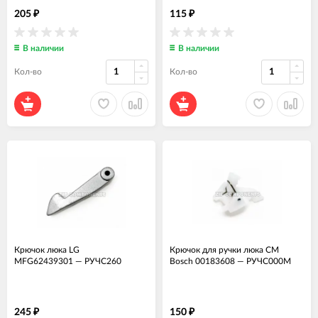
205
115
₽
₽
В наличии
В наличии
Кол-во
Кол-во
Крючок люка LG
Крючок для ручки люка СМ
MFG62439301
—
РУЧС260
Bosch 00183608
—
РУЧС000М
245
150
₽
₽