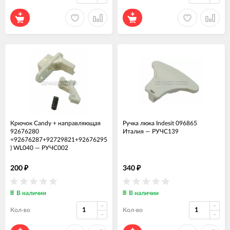
Крючок Candy + направляющая
Ручка люка Indesit 096865
92676280
Италия
—
РУЧС139
=92676287+92729821+92676295
) WL040
—
РУЧС002
200
340
₽
₽
В наличии
В наличии
Кол-во
Кол-во