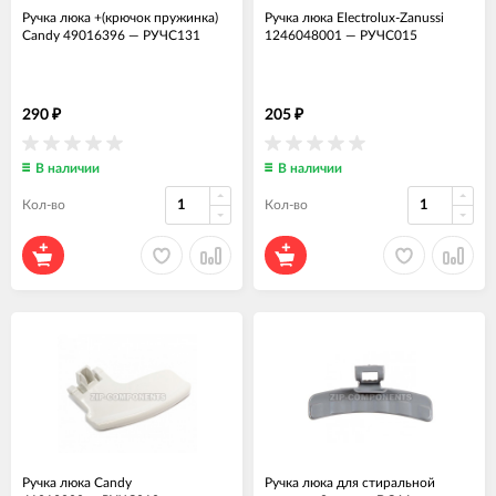
Ручка люка +(крючок пружинка)
Ручка люка Electrolux-Zanussi
Candy 49016396
—
РУЧС131
1246048001
—
РУЧС015
290
205
₽
₽
В наличии
В наличии
Кол-во
Кол-во
Ручка люка Candy
Ручка люка для стиральной