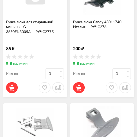
Ручка люка для стиральной
Ручка люка Candy 43011740
машины LG
Италия
—
РУЧС276
3650EN3005A
—
РУЧС277Б
85
200
₽
₽
В наличии
В наличии
Кол-во
Кол-во