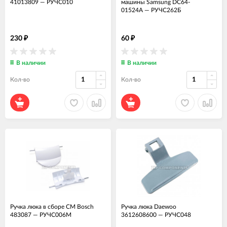
41013809
—
РУЧС010
машины Samsung DC64-
01524A
—
РУЧС262Б
230
60
₽
₽
В наличии
В наличии
Кол-во
Кол-во
Ручка люка в сборе СМ Bosch
Ручка люка Daewoo
483087
—
РУЧС006М
3612608600
—
РУЧС048