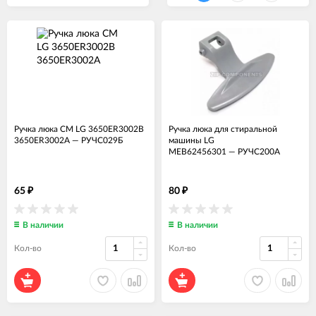
Ручка люка СМ LG 3650ER3002B
Ручка люка для стиральной
3650ER3002A
—
РУЧС029Б
машины LG
MEB62456301
—
РУЧС200А
65
80
₽
₽
В наличии
В наличии
Кол-во
Кол-во