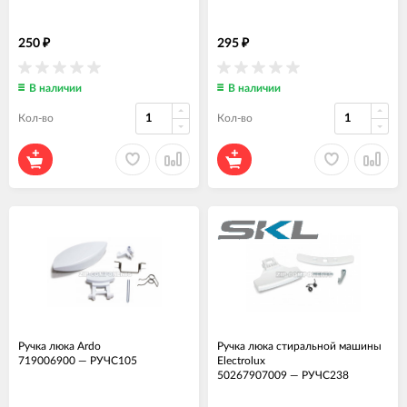
250
295
₽
₽
В наличии
В наличии
Кол-во
Кол-во
Ручка люка Ardo
Ручка люка стиральной машины
719006900
—
РУЧС105
Electrolux
50267907009
—
РУЧС238