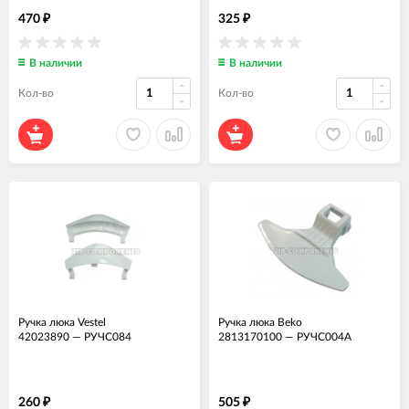
470
325
₽
₽
В наличии
В наличии
Кол-во
Кол-во
Ручка люка Vestel
Ручка люка Beko
42023890
—
РУЧС084
2813170100
—
РУЧС004А
260
505
₽
₽