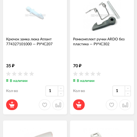
Крючок замка люка Атлант
Ремкомплект ручки ARDO без
774327101000
—
РУЧС207
пластика
—
РУЧС302
35
70
₽
₽
В наличии
В наличии
Кол-во
Кол-во