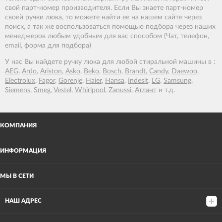
свой парт-номер производителя. Если Вы знаете парт-номер
своей ручки люка, то можете найти ее на нашем сайте через
поиск, а так же воспользоваться помощью подбора через наших
менеджеров любым удобным для вас способом (Чат, телефон,
email, форма для подбора)
У нас Вы найдете ручку люка для любой стиральной машины в :
AEG
,
Ardo
,
Ariston
,
Asko
,
Beko
,
Bosch
,
Brandt
,
Candy
,
Daewoo
,
Electrolux
,
Fagor
,
Gorenje
,
Haier
,
Hansa
,
Indesit
,
LG
,
Samsung
,
Siemens
,
Smeg
,
Vestel
,
Whirlpool
,
Zanussi
,
Атлант
и т.д.
КОМПАНИЯ
ИНФОРМАЦИЯ
МЫ В СЕТИ
НАШ АДРЕС