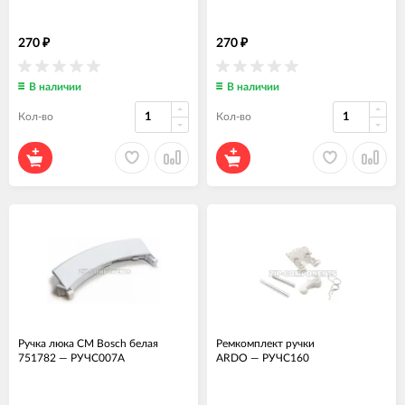
270
270
₽
₽
В наличии
В наличии
Кол-во
Кол-во
Ручка люка СМ Bosch белая
Ремкомплект ручки
751782
—
РУЧС007А
ARDO
—
РУЧС160