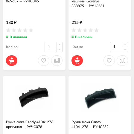
069637
—
РУЧС045
машины Gorenje
388875
—
РУЧС231
180
215
₽
₽
В наличии
В наличии
Кол-во
Кол-во
Ручка люка Candy 41041276
Ручка люка Candy
оригинал
—
РУЧС078
41041276
—
РУЧС282