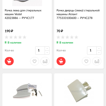
Ручка люка для стиральных
Ручка дверцы (люка) стиральной
машин Vestel
машины Атлант
42023886
—
РУЧС177
775333100600
—
РУЧС278
190
70
₽
₽
В наличии
В наличии
Кол-во
Кол-во