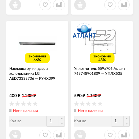
экономия
экономия
66%
48%
Накладка ручки двери
Уплотнитель 559x706 Атлант
холодильника LG
769748901809
—
УПЛХ535
AED73333706
—
РУЧХ099
400
1 200
590
1 140
₽
₽
₽
₽
Нет в наличии
Нет в наличии
Кол-во
Кол-во