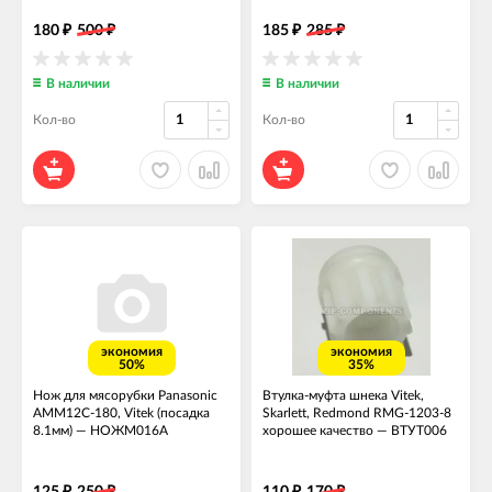
180
500
185
285
₽
₽
₽
₽
В наличии
В наличии
Кол-во
Кол-во
экономия
экономия
50%
35%
Нож для мясорубки Panasonic
Втулка-муфта шнека Vitek,
AMM12C-180, Vitek (посадка
Skarlett, Redmond RMG-1203-8
8.1мм)
—
НОЖМ016А
хорошее качество
—
ВТУТ006
₽
₽
₽
₽