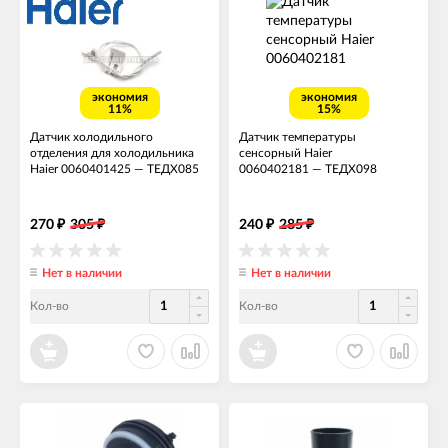
экономия
экономия
11%
15%
Датчик холодильного
Датчик температуры
отделения для холодильника
сенсорный Haier
Haier 0060401425
—
ТЕДХ085
0060402181
—
ТЕДХ098
270
305
240
285
₽
₽
₽
₽
Нет в наличии
Нет в наличии
Кол-во
Кол-во