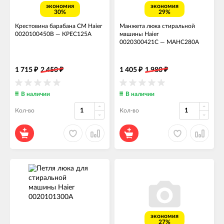
экономия
экономия
30%
29%
Крестовина барабана СМ Haier
Манжета люка стиральной
0020100450B
—
КРЕС125А
машины Haier
0020300421C
—
МАНС280А
1 715
2 450
1 405
1 980
₽
₽
₽
₽
В наличии
В наличии
Кол-во
Кол-во
экономия
27%