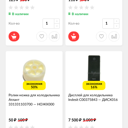
125
250
110
170
В наличии
В наличии
Кол-во
Кол-во
экономия
экономия
50%
16%
Ролик-ножка для холодильника
Дисплей для холодильника
Атлант
Indesit C00375843
—
ДИСХ016
331331103700
—
НОЖХ000
50
100
7 500
9 000
₽
₽
₽
₽