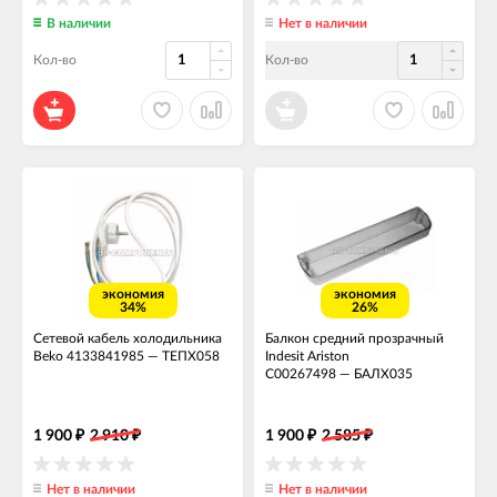
В наличии
Нет в наличии
Кол-во
Кол-во
экономия
экономия
34%
26%
Сетевой кабель холодильника
Балкон средний прозрачный
Beko 4133841985
—
ТЕПХ058
Indesit Ariston
C00267498
—
БАЛХ035
1 900
2 910
1 900
2 585
₽
₽
₽
₽
Нет в наличии
Нет в наличии