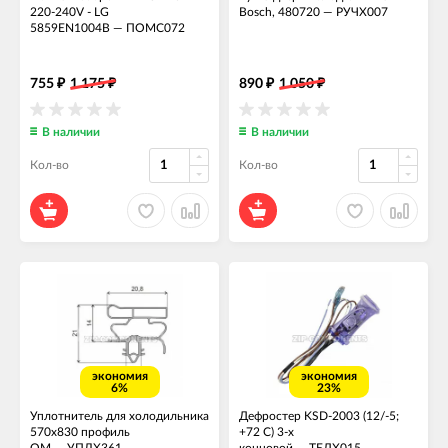
220-240V - LG
Bosch, 480720
—
РУЧХ007
5859EN1004B
—
ПОМС072
755
1 175
890
1 050
₽
₽
₽
₽
В наличии
В наличии
Кол-во
Кол-во
экономия
экономия
6%
23%
Уплотнитель для холодильника
Дефростер KSD-2003 (12/-5;
570x830 профиль
+72 С) 3-х