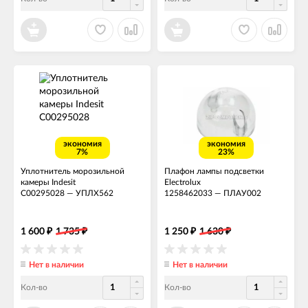
экономия
экономия
7%
23%
Уплотнитель морозильной
Плафон лампы подсветки
камеры Indesit
Electrolux
C00295028
—
УПЛХ562
1258462033
—
ПЛАУ002
1 600
1 735
1 250
1 630
₽
₽
₽
₽
Нет в наличии
Нет в наличии
Кол-во
Кол-во