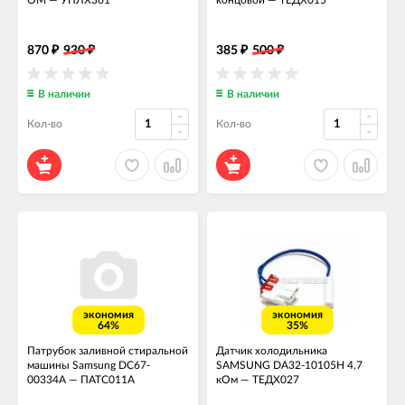
ОМ
—
УПЛХ361
концовой
—
ТЕДХ015
870
930
385
500
₽
₽
₽
₽
В наличии
В наличии
Кол-во
Кол-во
экономия
экономия
64%
35%
Патрубок заливной стиральной
Датчик холодильника
машины Samsung DC67-
SAMSUNG DA32-10105H 4,7
00334A
—
ПАТС011А
кОм
—
ТЕДХ027