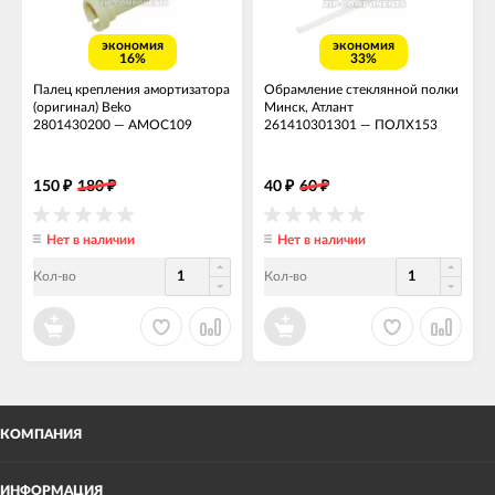
экономия
экономия
16%
33%
Палец крепления амортизатора
Обрамление стеклянной полки
(оригинал) Beko
Минск, Атлант
2801430200
—
АМОС109
261410301301
—
ПОЛХ153
150
180
40
60
₽
₽
₽
₽
Нет в наличии
Нет в наличии
Кол-во
Кол-во
КОМПАНИЯ
ИНФОРМАЦИЯ