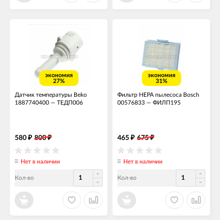
экономия
экономия
27%
31%
Датчик температуры Beko
Фильтр HEPA пылесоса Bosch
1887740400
—
ТЕДП006
00576833
—
ФИЛП195
580
800
465
675
₽
₽
₽
₽
Нет в наличии
Нет в наличии
Кол-во
Кол-во