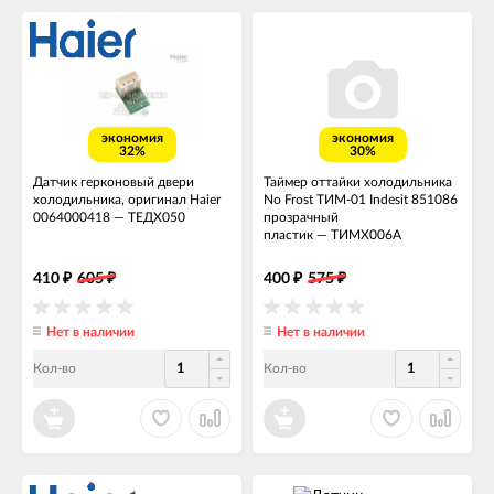
экономия
экономия
32%
30%
Датчик герконовый двери
Таймер оттайки холодильника
холодильника, оригинал Haier
No Frost ТИМ-01 Indesit 851086
0064000418
—
ТЕДХ050
прозрачный
пластик
—
ТИМХ006А
410
605
400
575
₽
₽
₽
₽
Нет в наличии
Нет в наличии
Кол-во
Кол-во