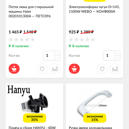
Петля люка для стиральной
Электроконфорка чугун D=145,
машины Haier
1500W WEBO
—
КОНФ000А
0020101300A
—
ПЕТС096
1 465
1 540
925
1 280
₽
₽
₽
₽
В наличии
В наличии
Кол-во
Кол-во
экономия
экономия
35%
15%
Помпа в сборе HANYU - 40W
Ручка двери холодильника