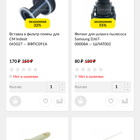
экономия
экономия
32%
55%
Вставка в фильтр помпы для
Фитинг для шланга пылесоса
СМ Indesit
Samsung DJ67-
045027
—
ВФПС091А
00008A
—
ШЛАТ002
170
250
80
180
₽
₽
₽
₽
Нет в наличии
Нет в наличии
Кол-во
Кол-во