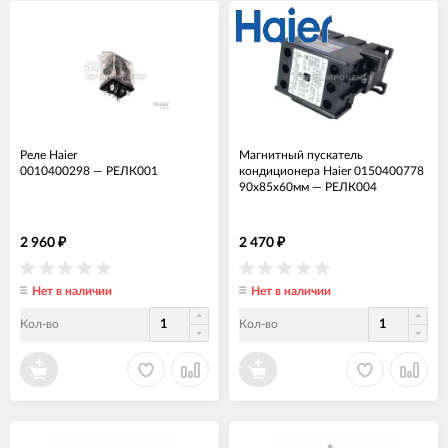
Реле Haier
Магнитный пускатель
0010400298
—
РЕЛК001
кондиционера Haier 0150400778
90х85х60мм
—
РЕЛК004
2 960
2 470
₽
₽
Нет в наличии
Нет в наличии
Кол-во
Кол-во