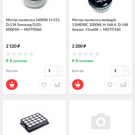
Мотор пылесоса 1600W, H-115,
Мотор пылесоса моющий
D-134 Samsung DJ31-
11ME00C 1000W, H-168,4, D-148
00005H
—
МОТП060
Аналог 11me00
—
МОТП160
2 520
2 200
₽
₽
В наличии
В наличии
Кол-во
Кол-во