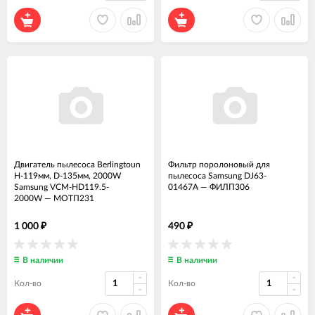
Двигатель пылесоса Berlingtoun
Фильтр поролоновый для
H-119мм, D-135мм, 2000W
пылесоса Samsung DJ63-
Samsung VCM-HD119.5-
01467A
—
ФИЛП306
2000W
—
МОТП231
1 000
490
₽
₽
В наличии
В наличии
Кол-во
Кол-во