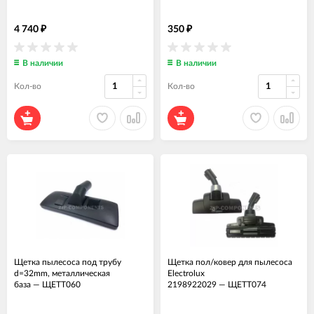
4 740
350
₽
₽
В наличии
В наличии
Кол-во
Кол-во
Щетка пылесоса под трубу
Щетка пол/ковер для пылесоса
d=32mm, металлическая
Electrolux
база
—
ЩЕТТ060
2198922029
—
ЩЕТТ074