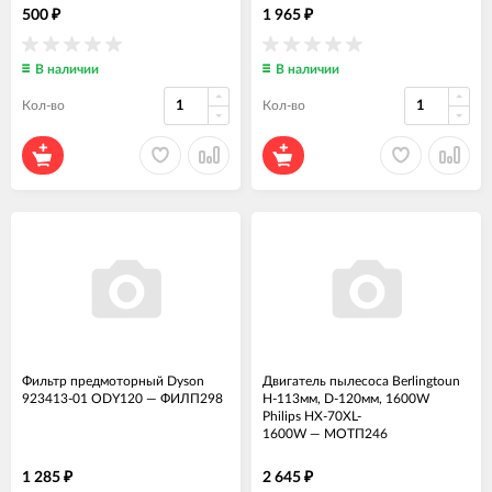
500
1 965
₽
₽
В наличии
В наличии
Кол-во
Кол-во
Фильтр предмоторный Dyson
Двигатель пылесоса Berlingtoun
923413-01 ODY120
—
ФИЛП298
H-113мм, D-120мм, 1600W
Philips HX-70XL-
1600W
—
МОТП246
1 285
2 645
₽
₽