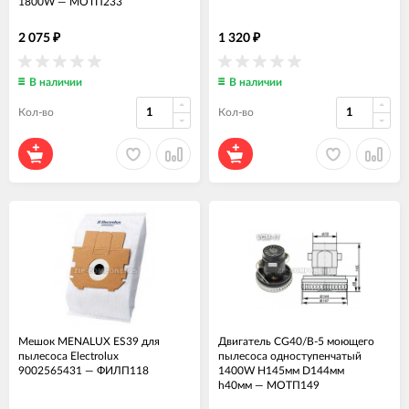
1800W
—
МОТП233
2 075
1 320
₽
₽
В наличии
В наличии
Кол-во
Кол-во
Мешок MENALUX ES39 для
Двигатель CG40/B-5 моющего
пылесоса Electrolux
пылесоса одноступенчатый
9002565431
—
ФИЛП118
1400W H145мм D144мм
h40мм
—
МОТП149