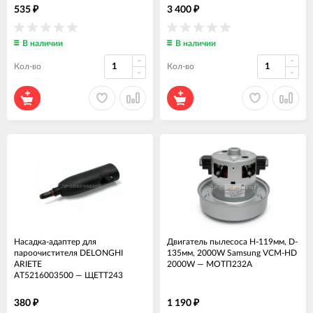
535
3 400
₽
₽
В наличии
В наличии
Кол-во
Кол-во
Насадка-адаптер для
Двигатель пылесоса H-119мм, D-
пароочистителя DELONGHI
135мм, 2000W Samsung VCM-HD
ARIETE
2000W
—
МОТП232А
AT5216003500
—
ЩЕТТ243
380
1 190
₽
₽