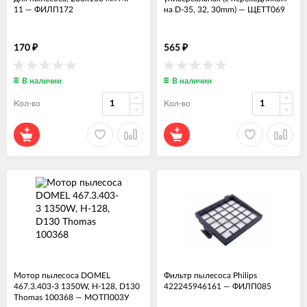
11
—
ФИЛП172
на D-35, 32, 30mm)
—
ЩЕТТ069
170
565
₽
₽
В наличии
В наличии
Кол-во
Кол-во
Мотор пылесоса DOMEL
Фильтр пылесоса Philips
467.3.403-3 1350W, H-128, D130
422245946161
—
ФИЛП085
Thomas 100368
—
МОТП003У