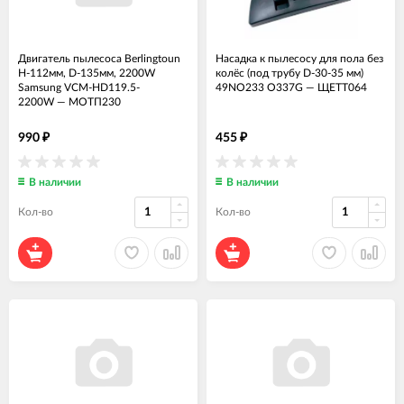
Двигатель пылесоса Berlingtoun
Насадка к пылесосу для пола без
H-112мм, D-135мм, 2200W
колёс (под трубу D-30-35 мм)
Samsung VCM-HD119.5-
49NO233 O337G
—
ЩЕТТ064
2200W
—
МОТП230
990
455
₽
₽
В наличии
В наличии
Кол-во
Кол-во