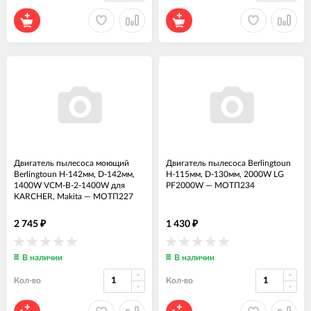
Двигатель пылесоса моющий
Двигатель пылесоса Berlingtoun
Berlingtoun H-142мм, D-142мм,
H-115мм, D-130мм, 2000W LG
1400W VCM-B-2-1400W для
PF2000W
—
МОТП234
KARCHER, Makita
—
МОТП227
2 745
1 430
₽
₽
В наличии
В наличии
Кол-во
Кол-во