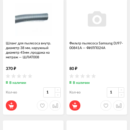
Шланг для пылесоса внутр.
Фильтр пылесоса Samsung DJ97-
диаметр 38 мм, наружный
00841A
—
ФИЛП024А
диаметр 45мм ,продажа на
метраж
—
ШЛАТ008
370
80
₽
₽
В наличии
В наличии
Кол-во
Кол-во