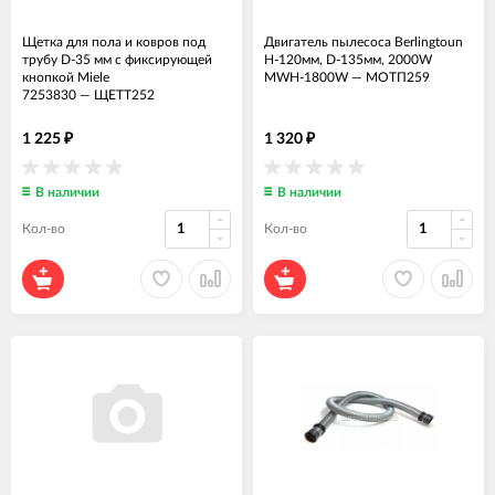
Щетка для пола и ковров под
Двигатель пылесоса Berlingtoun
трубу D-35 мм с фиксирующей
H-120мм, D-135мм, 2000W
кнопкой Miele
MWH-1800W
—
МОТП259
7253830
—
ЩЕТТ252
1 225
1 320
₽
₽
В наличии
В наличии
Кол-во
Кол-во