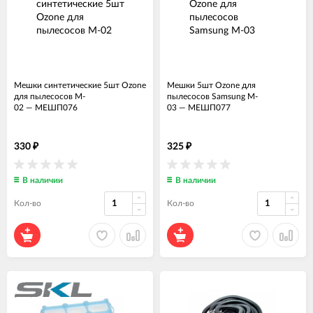
Мешки синтетические 5шт Ozone
Мешки 5шт Ozone для
для пылесосов M-
пылесосов Samsung M-
02
—
МЕШП076
03
—
МЕШП077
330
325
₽
₽
В наличии
В наличии
Кол-во
Кол-во