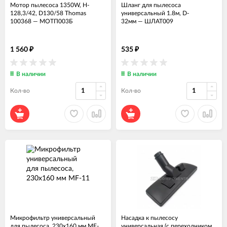
Мотор пылесоса 1350W, H-
Шланг для пылесоса
128,3/42, D130/58 Thomas
универсальный 1.8м, D-
100368
—
МОТП003Б
32мм
—
ШЛАТ009
1 560
535
₽
₽
В наличии
В наличии
Кол-во
Кол-во
Микрофильтр универсальный
Насадка к пылесосу
для пылесоса, 230х160 мм MF-
универсальная (с переходником