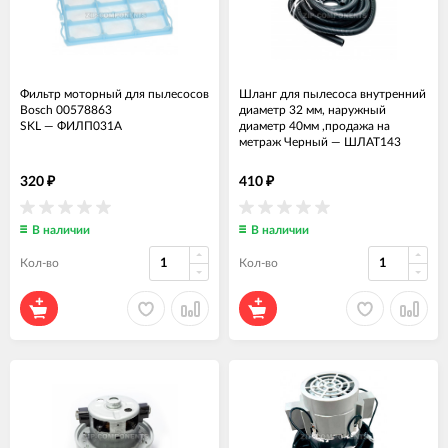
Фильтр моторный для пылесосов
Шланг для пылесоса внутренний
Bosch 00578863
диаметр 32 мм, наружный
SKL
—
ФИЛП031А
диаметр 40мм ,продажа на
метраж Черный
—
ШЛАТ143
320
410
₽
₽
В наличии
В наличии
Кол-во
Кол-во