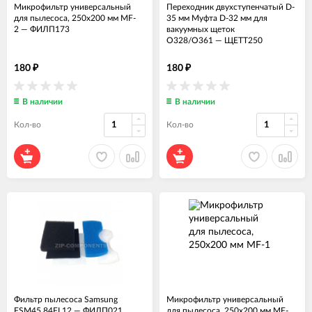
Микрофильтр универсальный
Переходник двухступенчатый D-
для пылесоса, 250х200 мм MF-
35 мм Муфта D-32 мм для
2
—
ФИЛП173
вакуумных щеток
O328/O361
—
ЩЕТТ250
180
180
₽
₽
В наличии
В наличии
Кол-во
Кол-во
Фильтр пылесоса Samsung
Микрофильтр универсальный
FSM45 84FL12
—
ФИЛП021
для пылесоса, 250х200 мм MF-