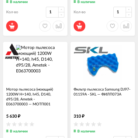
В наличии
В наличии
Кол-во
Кол-во
Мотор пылесоса (моющий)
Фильтр пылесоса Samsung DJ97-
1200W H=140, h45, D140,
01159A - SKL
—
ФИЛП073А
d95/28, Ametek -
E063700003
—
МОТП001
5 630
310
₽
₽
В наличии
В наличии