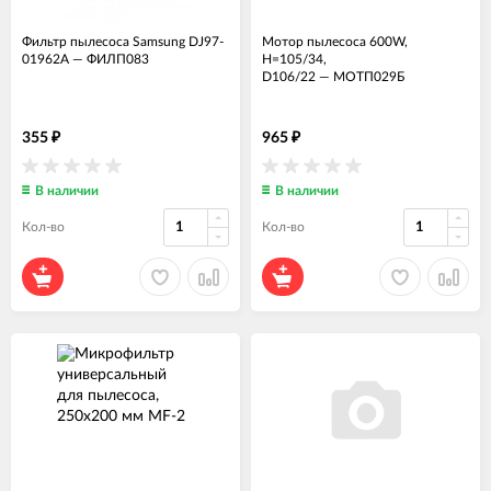
Фильтр пылесоса Samsung DJ97-
Мотор пылесоса 600W,
01962A
—
ФИЛП083
H=105/34,
D106/22
—
МОТП029Б
355
965
₽
₽
В наличии
В наличии
Кол-во
Кол-во