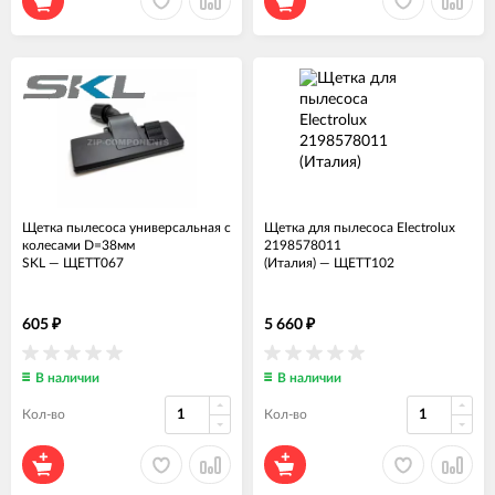
Щетка пылесоса универсальная с
Щетка для пылесоса Electrolux
колесами D=38мм
2198578011
SKL
—
ЩЕТТ067
(Италия)
—
ЩЕТТ102
605
5 660
₽
₽
В наличии
В наличии
Кол-во
Кол-во