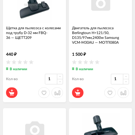
Щетка для пылесоса с колесами
Двигатель для пылесоса
под трубу D-32 мм FBQ-
Berlingtoun H=121/50,
36
—
ЩЕТТ209
D135/97мм,2400w Samsung
VCM-M30AU
—
МОТП080А
440
1 500
₽
₽
В наличии
В наличии
Кол-во
Кол-во