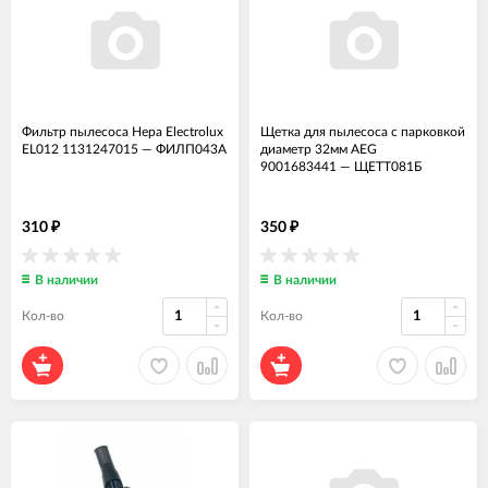
Фильтр пылесоса Hepa Electrolux
Щетка для пылесоса с парковкой
EL012 1131247015
—
ФИЛП043А
диаметр 32мм AEG
9001683441
—
ЩЕТТ081Б
310
350
₽
₽
В наличии
В наличии
Кол-во
Кол-во