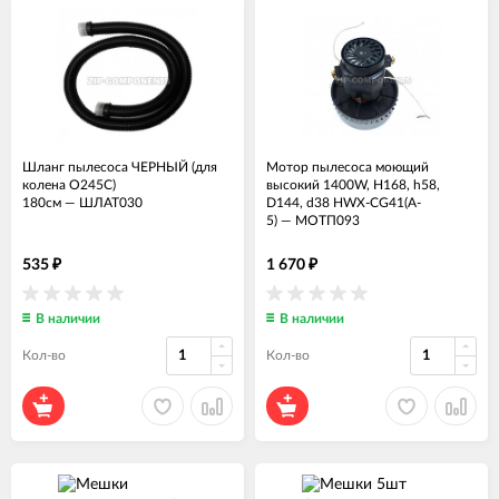
Шланг пылесоса ЧЕРНЫЙ (для
Мотор пылесоса моющий
колена O245C)
высокий 1400W, H168, h58,
180см
—
ШЛАТ030
D144, d38 HWX-CG41(A-
5)
—
МОТП093
535
1 670
₽
₽
В наличии
В наличии
Кол-во
Кол-во