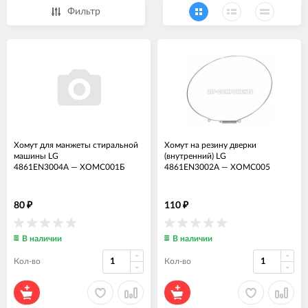
Фильтр
Хомут для манжеты стиральной
Хомут на резину дверки
машины LG
(внутренний) LG
4861EN3004A
—
ХОМС001Б
4861EN3002A
—
ХОМС005
80
110
₽
₽
В наличии
В наличии
Кол-во
Кол-во