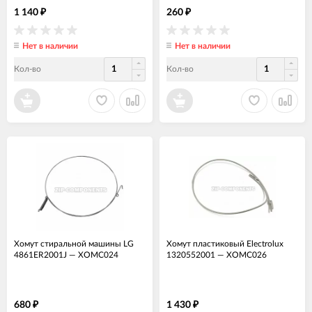
1 140
260
₽
₽
Нет в наличии
Нет в наличии
Кол-во
Кол-во
Хомут стиральной машины LG
Хомут пластиковый Electrolux
4861ER2001J
—
ХОМС024
1320552001
—
ХОМС026
680
1 430
₽
₽