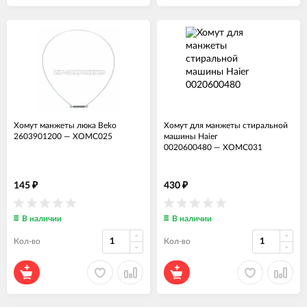
Хомут манжеты люка Beko
Хомут для манжеты стиральной
2603901200
—
ХОМС025
машины Haier
0020600480
—
ХОМС031
145
430
₽
₽
В наличии
В наличии
Кол-во
Кол-во