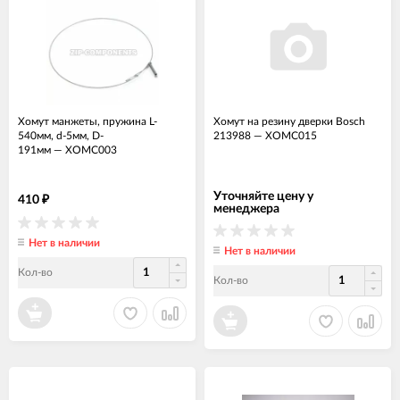
Хомут манжеты, пружина L-
Хомут на резину дверки Bosch
540мм, d-5мм, D-
213988
—
ХОМС015
191мм
—
ХОМС003
Уточняйте цену у
410
₽
менеджера
Нет в наличии
Нет в наличии
Кол-во
Кол-во