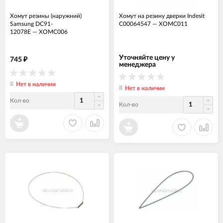
Хомут резины (наружний)
Хомут на резину дверки Indesit
Samsung DC91-
C00064547
—
ХОМС011
12078E
—
ХОМС006
Уточняйте цену у
745
₽
менеджера
Нет в наличии
Нет в наличии
Кол-во
Кол-во