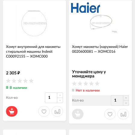
Хомут внутренний для манжеты
Хомут манжеты (наружний) Haier
стиральной машины Indesit
0020600081
—
ХОМС016
C00092155
—
ХОМС000
Уточняйте цену у
2 305
₽
менеджера
В наличии
Нет в наличии
Кол-во
Кол-во