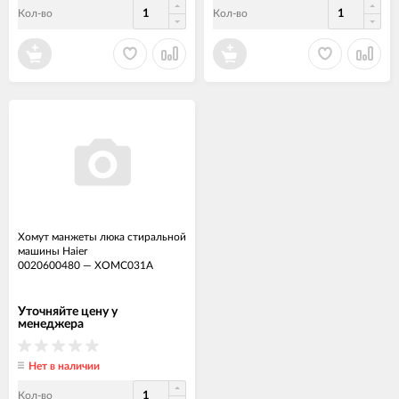
Кол-во
Кол-во
Хомут манжеты люка стиральной
машины Haier
0020600480
—
ХОМС031А
Уточняйте цену у
менеджера
Нет в наличии
Кол-во