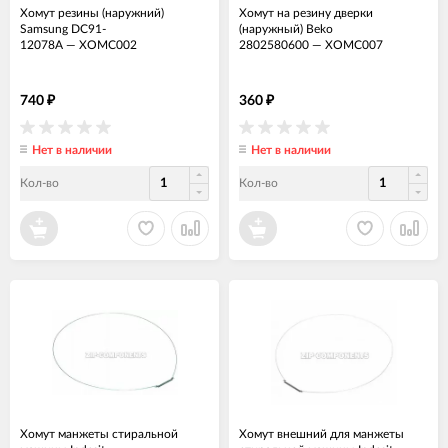
Хомут резины (наружний)
Хомут на резину дверки
Samsung DC91-
(наружный) Beko
12078A
—
ХОМС002
2802580600
—
ХОМС007
740
360
₽
₽
Нет в наличии
Нет в наличии
Кол-во
Кол-во
Хомут манжеты стиральной
Хомут внешний для манжеты