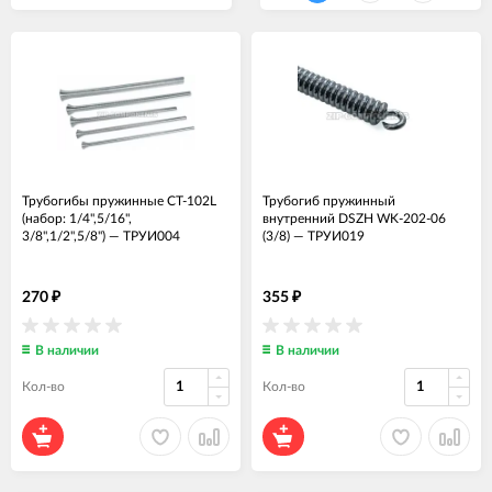
Трубогибы пружинные CT-102L
Трубогиб пружинный
(набор: 1/4",5/16",
внутренний DSZH WK-202-06
3/8",1/2",5/8")
—
ТРУИ004
(3/8)
—
ТРУИ019
270
355
₽
₽
В наличии
В наличии
Кол-во
Кол-во