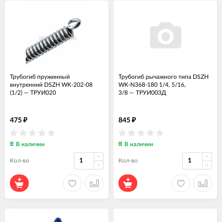
Трубогиб пружинный
Трубогиб рычажного типа DSZH
внутренний DSZH WK-202-08
WK-N368-180 1/4, 5/16,
(1/2)
—
ТРУИ020
3/8
—
ТРУИ003Д
475
845
₽
₽
В наличии
В наличии
Кол-во
Кол-во