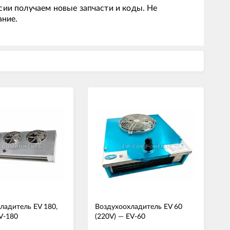
сии получаем новые запчасти и коды. Не
ание.
ладитель EV 180,
Воздухоохладитель EV 60
V-180
(220V)
—
EV-60