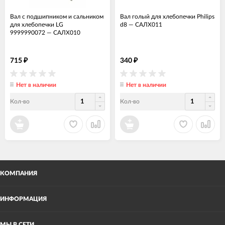
Вал с подшипником и сальником
Вал голый для хлебопечки Philips
для хлебопечки LG
d8
—
САЛХ011
9999990072
—
САЛХ010
715
340
₽
₽
Нет в наличии
Нет в наличии
Кол-во
Кол-во
КОМПАНИЯ
ИНФОРМАЦИЯ
МЫ В СЕТИ