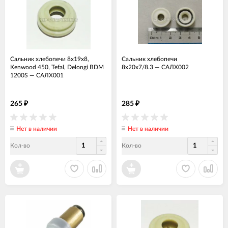
Сальник хлебопечи 8x19x8,
Сальник хлебопечи
Kenwood 450, Tefal, Delongi BDM
8x20x7/8.3
—
САЛХ002
1200S
—
САЛХ001
265
285
₽
₽
Нет в наличии
Нет в наличии
Кол-во
Кол-во