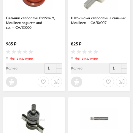
Сальник хлебопечи 8x19x6.9,
Шток ножа хлебопечи + сальник
Moulinex baguette and
Moulinex
—
САЛХ007
co.
—
САЛХ000
985
825
₽
₽
Нет в наличии
Нет в наличии
Кол-во
Кол-во