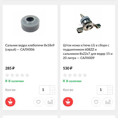
Сальник ведра хлебопечи 8x18x9
Шток ножа х/печи LG в сборе с
(серый)
—
САЛХ006
подшипником 608ZZ и
сальником 8x22x7 для ведер 15 и
20 литра
—
САЛХ009
285
530
₽
₽
В наличии
В наличии
Кол-во
Кол-во