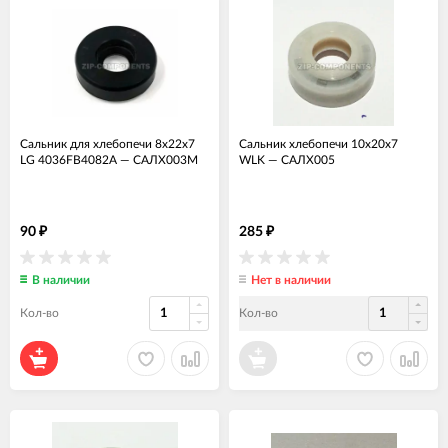
Сальник для хлебопечи 8x22x7
Сальник хлебопечи 10x20x7
LG 4036FB4082A
—
САЛХ003М
WLK
—
САЛХ005
90
285
₽
₽
В наличии
Нет в наличии
Кол-во
Кол-во