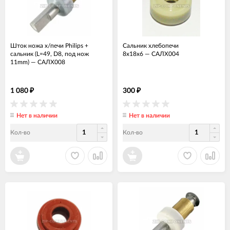
Шток ножа х/печи Philips +
Сальник хлебопечи
сальник (L=49, D8, под нож
8x18x6
—
САЛХ004
11mm)
—
САЛХ008
1 080
300
₽
₽
Нет в наличии
Нет в наличии
Кол-во
Кол-во