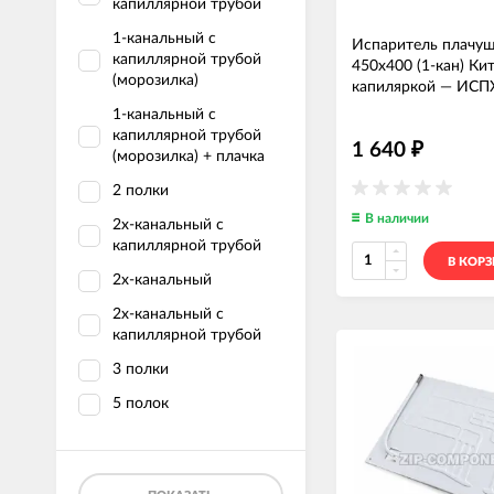
капиллярной трубой
1-канальный с
Испаритель плачу
капиллярной трубой
450x400 (1-кан) Кит
(морозилка)
капиляркой
—
ИСП
1-канальный с
капиллярной трубой
1 640
₽
(морозилка) + плачка
2 полки
В наличии
2x-канальный с
капиллярной трубой
В КОР
2х-канальный
2х-канальный с
капиллярной трубой
3 полки
5 полок