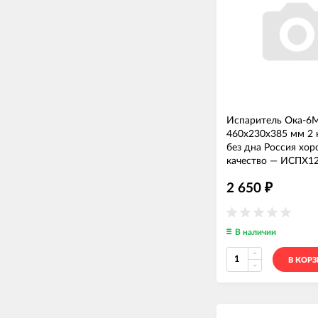
Испаритель Ока-6
460x230x385 мм 2 
без дна Россия хо
качество
—
ИСПХ1
2 650
₽
В наличии
В КОР