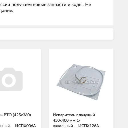
ссии получаем новые запчасти и коды. Не
дание.
ь ВТО (425x360)
Испаритель плачущий
450x400 мм 1-
льный
—
ИСПХ006А
канальный
—
ИСПХ126А