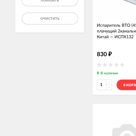
ПОКАЗАТЬ
ОЧИСТИТЬ
Испаритель ВТО (4
плачущий 2каналь
Китай
—
ИСПХ132
830
₽
В наличии
В КОР