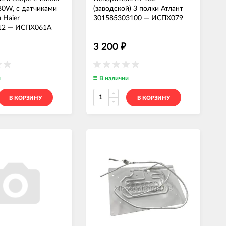
80W, c датчиками
(заводской) 3 полки Атлант
 Haier
301585303100
—
ИСПХ079
12
—
ИСПХ061А
3 200
₽
и
В наличии
В КОРЗИНУ
В КОРЗИНУ