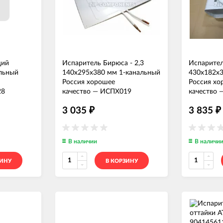
щий
Испаритель Бирюса - 2,3
Испарител
льный
140x295x380 мм 1-канальный
430x182x3
Россия хорошее
Россия хо
28
качество
—
ИСПХ019
качество
3 035
3 835
₽
₽
В наличии
В наличи
ЗИНУ
В КОРЗИНУ