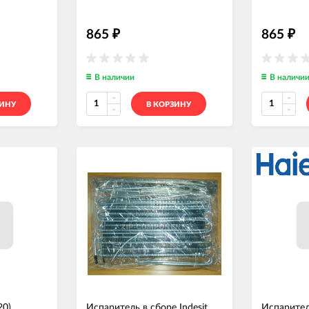
865
865
₽
₽
В наличии
В наличи
ЗИНУ
В КОРЗИНУ
20)
Испаритель в сборе Indesit
Испарител