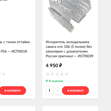
ь с тэном оттайки
Испаритель холодильника
свияга нто 106 (5 полок) без
1956
—
ИСПХ018
капилярки с докипателем
Россия оригинал
—
ИСПХ039
4 950
₽
и
В наличии
В КОРЗИНУ
В КОРЗИНУ