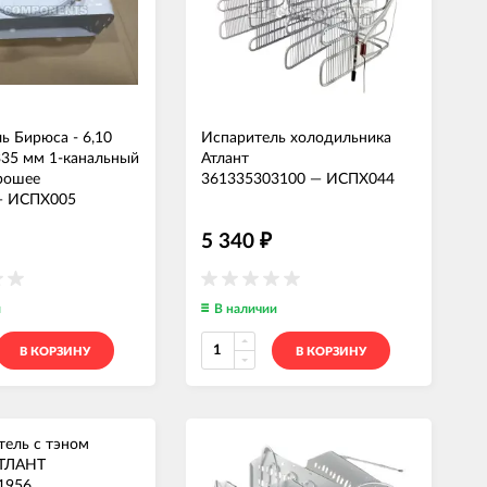
ь Бирюса - 6,10
Испаритель холодильника
35 мм 1-канальный
Атлант
рошее
361335303100
—
ИСПХ044
—
ИСПХ005
5 340
₽
и
В наличии
В КОРЗИНУ
В КОРЗИНУ