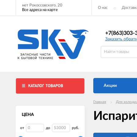
нет Рокоссовского, 20
О нас
Доставк
Все адреса на карте
+7(863)303-
Заказать обрат
КАТАЛОГ ТОВАРОВ
Акции
Главная
Для холоди
Испари
ЦЕНА
от
до
руб.