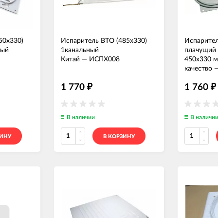
50x330)
Испаритель ВТО (485x330)
Испарител
ный
1канальный
плачущий
Китай
—
ИСПХ008
450x330 м
качество
1 770
1 760
₽
₽
В наличии
В наличи
ЗИНУ
В КОРЗИНУ