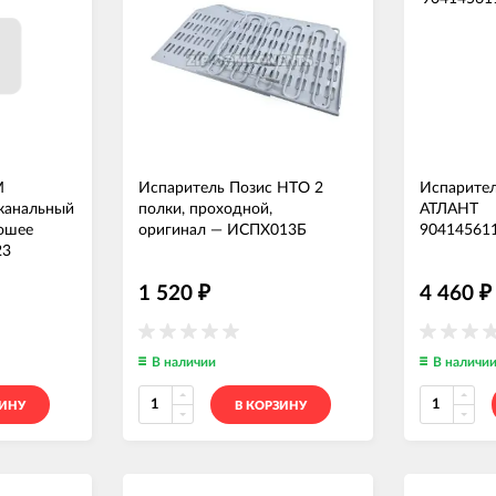
М
Испаритель Позис НТО 2
Испарител
канальный
полки, проходной,
АТЛАНТ
рошее
оригинал
—
ИСПХ013Б
90414561
23
1 520
4 460
₽
₽
В наличии
В наличи
ЗИНУ
В КОРЗИНУ