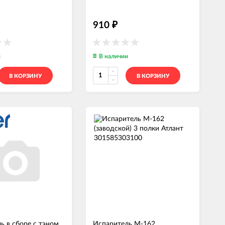
910
₽
и
В наличии
В КОРЗИНУ
В КОРЗИНУ
ь в сборе с тэном
Испаритель М-162