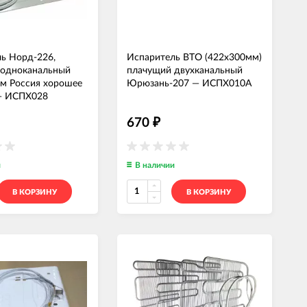
ь Норд-226,
Испаритель ВТО (422х300мм)
 одноканальный
плачущий двухканальный
м Россия хорошее
Юрюзань-207
—
ИСПХ010А
—
ИСПХ028
670
₽
и
В наличии
В КОРЗИНУ
В КОРЗИНУ