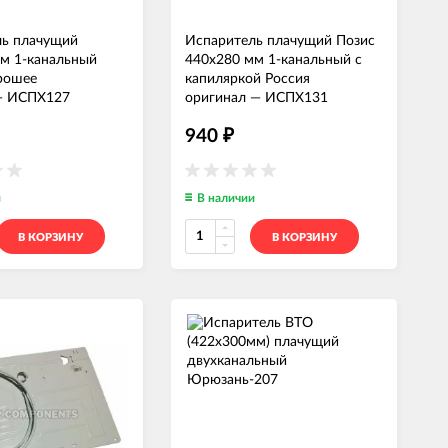
ль плачущий
Испаритель плачущий Позис
м 1-канальный
440x280 мм 1-канальный с
рошее
капиляркой Россия
—
ИСПХ127
оригинал
—
ИСПХ131
940
₽
и
В наличии
В КОРЗИНУ
В КОРЗИНУ