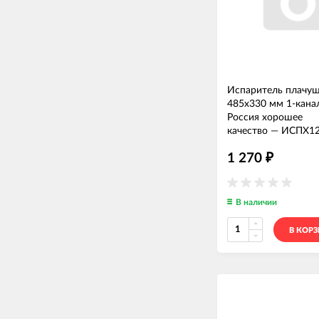
Испаритель плачу
485x330 мм 1-кана
Россия хорошее
качество
—
ИСПХ1
1 270
₽
В наличии
В КОР