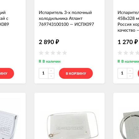
щий
Испаритель 3-х полочный
Испарите
ай с
холодильника Атлант
458x328 м
Х089
769743100100
—
ИСПХ097
Россия хо
качество
2 890
1 270
₽
₽
В наличии
В наличи
ЗИНУ
В КОРЗИНУ