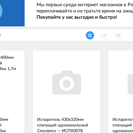
Мы первые среди интернет магазинов в Ро
переплачивайте и не тратьте время на ожи
Покупайте у нас выгодно и быстро!
8
00мм
Испаритель 430x320мм
Испарител
й
плачущий одноканальный
плачущий
бка
Смоленск
—
ИСПХ007Б
однокана