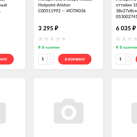
ьный
Hotpoint-Ariston
оттайки 1
А
C00511992
—
ИСПХ036
38x27x8см
05300274
3 295
6 035
₽
₽
В наличии
В наличи
ЗИНУ
В КОРЗИНУ