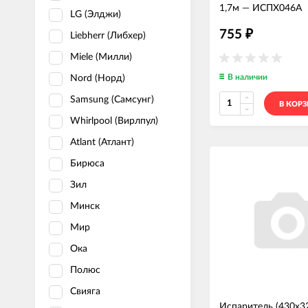
1,7м
—
ИСПХ046А
LG (Элджи)
755
₽
Liebherr (Либхер)
Miele (Милли)
В наличии
Nord (Норд)
Samsung (Самсунг)
В КОР
Whirlpool (Вирлпул)
Atlant (Атлант)
Бирюса
Зил
Минск
Мир
Ока
Полюс
Свияга
Испаритель (430x3