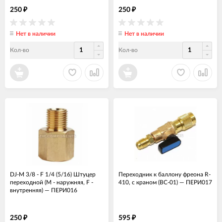
250
250
₽
₽
Нет в наличии
Нет в наличии
Кол-во
Кол-во
DJ-M 3/8 - F 1/4 (5/16) Штуцер
Переходник к баллону фреона R-
переходной (М - наружняя, F -
410, с краном (BC-01)
—
ПЕРИ017
внутренняя)
—
ПЕРИ016
250
595
₽
₽