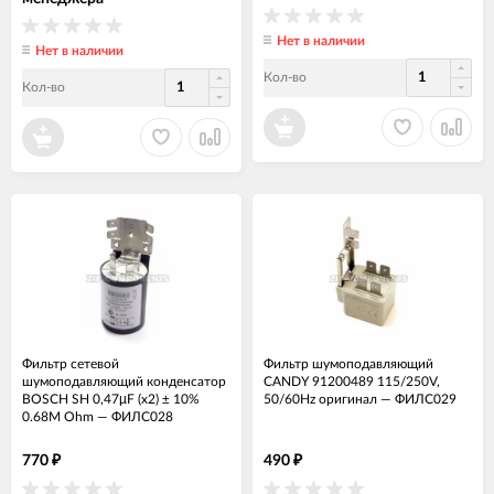
Нет в наличии
Нет в наличии
Кол-во
Кол-во
Фильтр сетевой
Фильтр шумоподавляющий
шумоподавляющий конденсатор
CANDY 91200489 115/250V,
BOSCH SH 0,47µF (x2) ± 10%
50/60Hz оригинал
—
ФИЛС029
0.68M Ohm
—
ФИЛС028
770
490
₽
₽