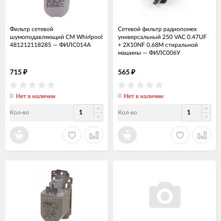
Фильтр сетевой
Сетевой фильтр радиопомех
шумоподавляющий СМ Whirlpool
универсальный 250 VAC 0.47UF
481212118285
—
ФИЛС014А
+ 2X10NF 0.68M стиральной
машины
—
ФИЛС006У
715
565
₽
₽
Нет в наличии
Нет в наличии
Кол-во
Кол-во