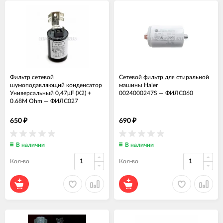
Фильтр сетевой
Сетевой фильтр для стиральной
шумоподавляющий конденсатор
машины Haier
Универсальный 0,47µF (X2) +
0024000247S
—
ФИЛС060
0.68M Ohm
—
ФИЛС027
650
690
₽
₽
В наличии
В наличии
Кол-во
Кол-во