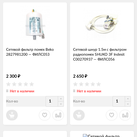
Сетевой фильтр помех Beko
Сетевой шнур 1.5м с фильтром
2827981200
—
ФИЛС053
радиопомех SHUKO 3F Indesit
C00270937
—
ФИЛС056
2 300
2 650
₽
₽
Нет в наличии
Нет в наличии
Кол-во
Кол-во