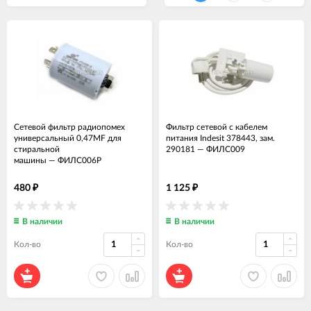
Сетевой фильтр радиопомех
Фильтр сетевой с кабелем
универсальный 0,47MF для
питания Indesit 378443, зам.
стиральной
290181
—
ФИЛС009
машины
—
ФИЛС006Р
480
1 125
₽
₽
В наличии
В наличии
Кол-во
Кол-во