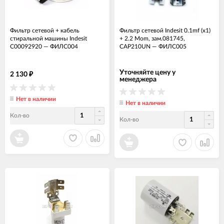
Фильтр сетевой + кабель
Фильтр сетевой Indesit 0.1mf (x1)
стиральной машины Indesit
+ 2.2 Mom, зам.081745,
C00092920
—
ФИЛС004
CAP210UN
—
ФИЛС005
Уточняйте цену у
2 130
₽
менеджера
Нет в наличии
Нет в наличии
Кол-во
Кол-во