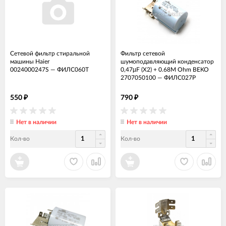
Сетевой фильтр стиральной
Фильтр сетевой
машины Haier
шумоподавляющий конденсатор
0024000247S
—
ФИЛС060Т
0,47µF (X2) + 0.68M Ohm BEKO
2707050100
—
ФИЛС027Р
550
790
₽
₽
Нет в наличии
Нет в наличии
Кол-во
Кол-во